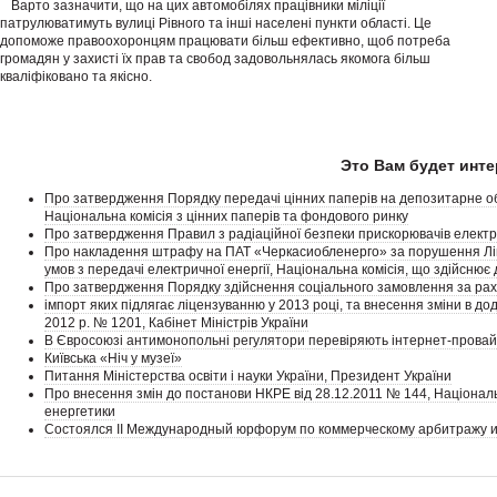
Варто зазначити, що на цих автомобілях працівники міліції
патрулюватимуть вулиці Рівного та інші населені пункти області. Це
допоможе правоохоронцям працювати більш ефективно, щоб потреба
громадян у захисті їх прав та свобод задовольнялась якомога більш
кваліфіковано та якісно.
Это Вам будет инте
Про затвердження Порядку передачі цінних паперів на депозитарне о
Національна комісія з цінних паперів та фондового ринку
Про затвердження Правил з радіаційної безпеки прискорювачів електр
Про накладення штрафу на ПАТ «Черкасиобленерго» за порушення Ліцен
умов з передачі електричної енергії, Національна комісія, що здійсню
Про затвердження Порядку здійснення соціального замовлення за раху
імпорт яких підлягає ліцензуванню у 2013 році, та внесення зміни в дод
2012 р. № 1201, Кабінет Міністрів України
В Євросоюзі антимонопольні регулятори перевіряють інтернет-провай
Київська «Ніч у музеї»
Питання Міністерства освіти і науки України, Президент України
Про внесення змін до постанови НКРЕ від 28.12.2011 № 144, Націонал
енергетики
Состоялся II Международный юрфорум по коммерческому арбитражу и 