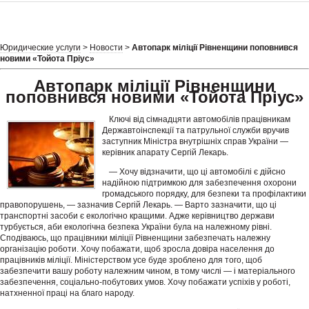
Юридические услуги
>
Новости
>
Автопарк міліції Рівненщини поповнився
новими «Тойота Пріус»
Автопарк міліції Рівненщини
поповнився новими «Тойота Пріус»
Ключі від сімнадцяти автомобілів працівникам
Державтоінспекції та патрульної служби вручив
заступник Міністра внутрішніх справ України —
керівник апарату Сергій Лекарь.
— Хочу відзначити, що ці автомобілі є дійсно
надійною підтримкою для забезпечення охорони
громадського порядку, для безпеки та профілактики
правопорушень, — зазначив Сергій Лекарь. — Варто зазначити, що ці
транспортні засоби є екологічно кращими. Адже керівництво держави
турбується, аби екологічна безпека України була на належному рівні.
Сподіваюсь, що працівники міліції Рівненщини забезпечать належну
організацію роботи. Хочу побажати, щоб зросла довіра населення до
працівників міліції. Міністерством усе буде зроблено для того, щоб
забезпечити вашу роботу належним чином, в тому числі — і матеріального
забезпечення, соціально-побутових умов. Хочу побажати успіхів у роботі,
натхненної праці на благо народу.