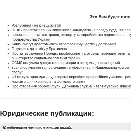
Это Вам будет инте
Розлучення - не кінець життя!
НСШУ привітає перших випускників-кандидатів на посаду судді, які пр
перевезення в межах країни, експорту та виробництва дерев'яного паку
продовольства України
Банки смогут арестовывать залоговое имущество у должников
Готуючись до саміту у Братиславі
Про затвердження Порядку професійної підготовки, перепідготовки та 
Міністерство соціальної політики України
ОСМД получили доступ к информации о владельцах помещений
транспортування та постачання теплової енергії, Національна комісія
послуг
які можуть проводити аудиторські перевірки професійних учасників рин
комісія з цінних паперів та фондового ринку
Про створення робочої групи, Державна служба інтелектуальної власно
Юридические публикации:
Юридическая помощь в режиме онлайн