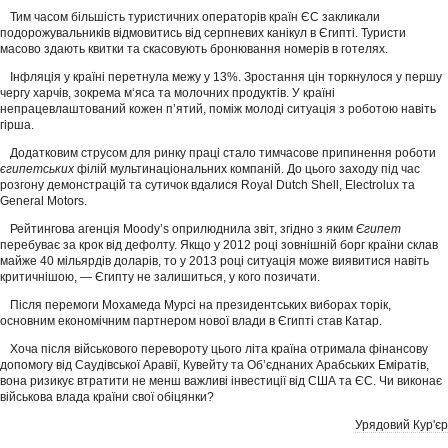
Тим часом більшість туристичних операторів країн ЄС закликали
подорожувальників відмовитись від серпневих канікул в Єгипті. Туристи
масово здають квитки та скасовують бронювання номерів в готелях.
Інфляція у країні перетнула межу у 13%. Зростання цін торкнулося у першу
чергу харчів, зокрема м‘яса та молочних продуктів. У країні
непрацевлаштований кожен п’ятий, поміж молоді ситуація з роботою навіть
гірша.
Додатковим струсом для ринку праці стало тимчасове припинення роботи
єгипетських
філій мультинаціональних компаній. До цього заходу під час
розгону демонстрацій та сутичок вдалися Royal Dutch Shell, Electrolux та
General Motors.
Рейтингова агенція Moody’s оприлюднила звіт, згідно з яким
Єгипет
перебуває за крок від дефолту. Якщо у 2012 році зовнішній борг країни склав
майже 40 мільярдів доларів, то у 2013 році ситуація може виявитися навіть
критичнішою, — Єгипту не залишиться, у кого позичати.
Після перемоги Мохамеда Мурсі на президентських виборах торік,
основним економічним партнером нової влади в Єгипті став Катар.
Хоча після військового перевороту цього літа країна отримала фінансову
допомогу від Саудівської Аравії, Кувейту та Об’єднаних Арабських Еміратів,
вона ризикує втратити не менш важливі інвестиції від США та ЄС. Чи виконає
військова влада країни свої обіцянки?
Урядовий Кур'єр