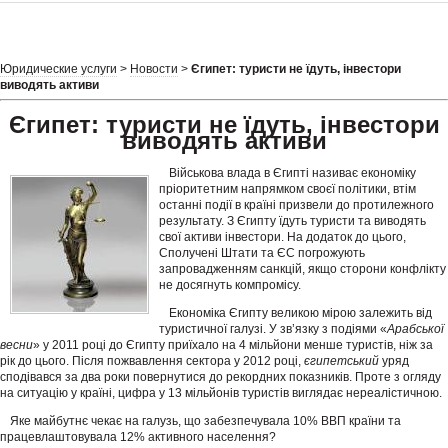
Юридические услуги
>
Новости
>
Єгипет: туристи не їдуть, інвестори
виводять активи
Єгипет: туристи не їдуть, інвестори
виводять активи
Військова влада в Єгипті називає економіку
пріоритетним напрямком своєї політики, втім
останні події в країні призвели до протилежного
результату. З Єгипту їдуть туристи та виводять
свої активи інвестори. На додаток до цього,
Сполучені Штати та ЄС погрожують
запровадженням санкцій, якщо сторони конфлікту
не досягнуть компромісу.
Економіка Єгипту великою мірою залежить від
туристичної галузі. У зв’язку з подіями «
Арабської
весни
» у 2011 році до Єгипту приїхало на 4 мільйони менше туристів, ніж за
рік до цього. Після пожвавлення сектора у 2012 році,
єгипетський
уряд
сподівався за два роки повернутися до рекордних показників. Проте з огляду
на ситуацію у країні, цифра у 13 мільйонів туристів виглядає нереалістичною.
Яке майбутнє чекає на галузь, що забезпечувала 10% ВВП країни та
працевлаштовувала 12% активного населення?