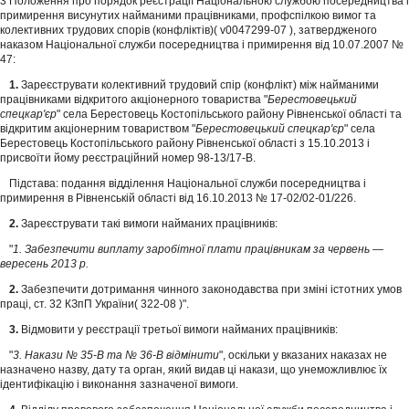
3 Положення про порядок реєстрації Національною службою посередництва і
примирення висунутих найманими працівниками, профспілкою вимог та
колективних трудових спорів (конфліктів)( v0047299-07 ), затвердженого
наказом Національної служби посередництва і примирення від 10.07.2007 №
47:
1.
Зареєструвати колективний трудовий спір (конфлікт) між найманими
працівниками відкритого акціонерного товариства "
Берестовецький
спецкар'єр
" села Берестовець Костопільського району Рівненської області та
відкритим акціонерним товариством "
Берестовецький спецкар'єр
" села
Берестовець Костопільського району Рівненської області з 15.10.2013 і
присвоїти йому реєстраційний номер 98-13/17-В.
Підстава: подання відділення Національної служби посередництва і
примирення в Рівненській області від 16.10.2013 № 17-02/02-01/226.
2.
Зареєструвати такі вимоги найманих працівників:
"
1. Забезпечити виплату заробітної плати працівникам за червень —
вересень 2013 р.
2.
Забезпечити дотримання чинного законодавства при зміні істотних умов
праці, ст. 32 КЗпП України( 322-08 )".
3.
Відмовити у реєстрації третьої вимоги найманих працівників:
"
3. Накази № 35-В та № 36-В відмінити
", оскільки у вказаних наказах не
назначено назву, дату та орган, який видав ці накази, що унеможливлює їх
ідентифікацію і виконання зазначеної вимоги.