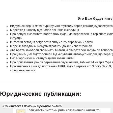
Это Вам будет инте
Відбулися перші матчі турніру міні-футболу серед команд судових уста
Марсохід Curiosity відзначає річницю експедиції
Про допуск екіпажів та повітряних суден до перевезення керівного ск
ситуацій
В России сегодня вступает в силу «антипиратский» закон
Кіпрські вкладники можуть втратити до 40% своїх грошей
Два брата закололи свою мать вилкой, а свидетелей зарубили топоро
Працівники ДАІ відсторонили від керування автобусом водія, що перебу
Незабаром кіоски стануть цивілізованішими
Про присвоєння рангів державним службовцям, Кабінет Міністрів Украї
Про внесення змін до постанови НКРЕ від 27 червня 2013 року № 759,
сфері енергетики
Юридические публикации:
Юридическая помощь в режиме онлайн
Если учесть быстрый ритм современной жизни, то