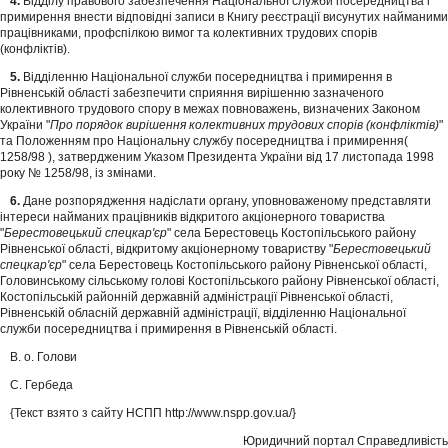
4.
Відділу правового забезпечення Національної служби посередництва і
примирення внести відповідні записи в Книгу реєстрації висунутих найманими
працівниками, профспілкою вимог та колективних трудових спорів
(конфліктів).
5.
Відділенню Національної служби посередництва і примирення в
Рівненській області забезпечити сприяння вирішенню зазначеного
колективного трудового спору в межах повноважень, визначених Законом
України "
Про порядок вирішення колективних трудових спорів (конфліктів)
"
та Положенням про Національну службу посередництва і примирення(
1258/98 ), затвердженим Указом Президента України від 17 листопада 1998
року № 1258/98, із змінами.
6.
Дане розпорядження надіслати органу, уповноваженому представляти
інтереси найманих працівників відкритого акціонерного товариства
"
Берестовецький спецкар'єр
" села Берестовець Костопільського району
Рівненської області, відкритому акціонерному товариству "
Берестовецький
спецкар'єр
" села Берестовець Костопільського району Рівненської області,
Головинському сільському голові Костопільського району Рівненської області,
Костопільській районній державній адміністрації Рівненської області,
Рівненській обласній державній адміністрації, відділенню Національної
служби посередництва і примирення в Рівненській області.
В. о. Голови
С. Гербеда
{Текст взято з сайту НСПП http://www.nspp.gov.ua/}
Юридичний портал Справедливість