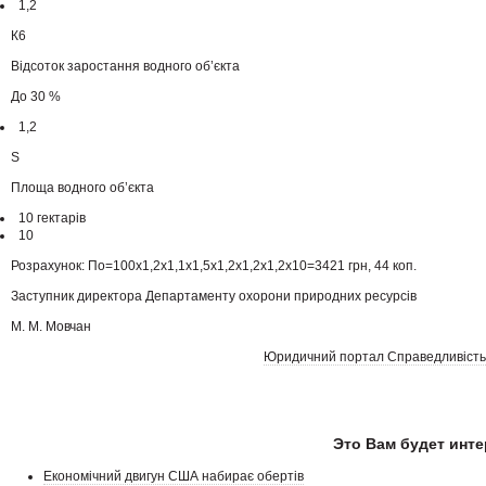
1,2
К6
Відсоток заростання водного об’єкта
До 30 %
1,2
S
Площа водного об’єкта
10 гектарів
10
Розрахунок: По=100х1,2х1,1х1,5х1,2х1,2х1,2х10=3421 грн, 44 коп.
Заступник директора Департаменту охорони природних ресурсів
М. М. Мовчан
Юридичний портал Справедливість
Это Вам будет инте
Економічний двигун США набирає обертів