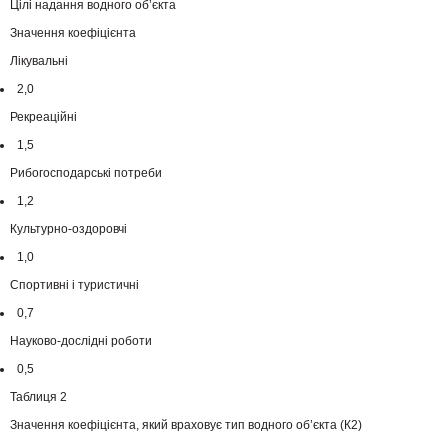
Цілі надання водного об’єкта
Значення коефіцієнта
Лікувальні
2,0
Рекреаційні
1,5
Рибогосподарські потреби
1,2
Культурно-оздоровчі
1,0
Спортивні і туристичні
0,7
Науково-дослідні роботи
0,5
Таблиця 2
Значення коефіцієнта, який враховує тип водного об’єкта (К2)