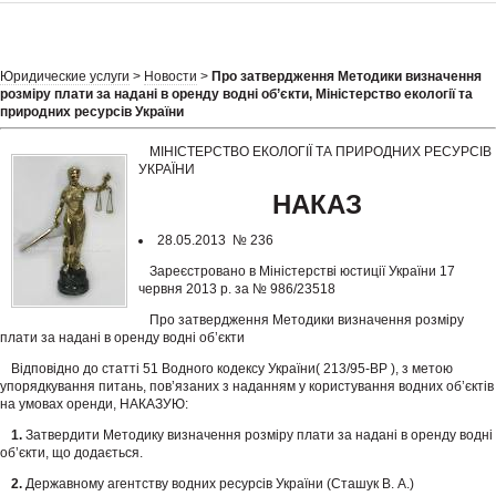
Юридические услуги
>
Новости
>
Про затвердження Методики визначення
розміру плати за надані в оренду водні об’єкти, Міністерство екології та
природних ресурсів України
МІНІСТЕРСТВО ЕКОЛОГІЇ ТА ПРИРОДНИХ РЕСУРСІВ
УКРАЇНИ
НАКАЗ
28.05.2013 № 236
Зареєстровано в Міністерстві юстиції України 17
червня 2013 р. за № 986/23518
Про затвердження Методики визначення розміру
плати за надані в оренду водні об’єкти
Відповідно до статті 51 Водного кодексу України( 213/95-ВР ), з метою
упорядкування питань, пов’язаних з наданням у користування водних об’єктів
на умовах оренди, НАКАЗУЮ:
1.
Затвердити Методику визначення розміру плати за надані в оренду водні
об’єкти, що додається.
2.
Державному агентству водних ресурсів України (Сташук В. А.)