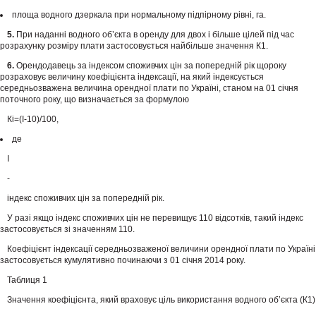
площа водного дзеркала при нормальному підпірному рівні, га.
5.
При наданні водного об’єкта в оренду для двох і більше цілей під час
розрахунку розміру плати застосовується найбільше значення К1.
6.
Орендодавець за індексом споживчих цін за попередній рік щороку
розраховує величину коефіцієнта індексації, на який індексується
середньозважена величина орендної плати по Україні, станом на 01 січня
поточного року, що визначається за формулою
Кi=(І-10)/100,
де
І
-
індекс споживчих цін за попередній рік.
У разі якщо індекс споживчих цін не перевищує 110 відсотків, такий індекс
застосовується зі значенням 110.
Коефіцієнт індексації середньозваженої величини орендної плати по Україні
застосовується кумулятивно починаючи з 01 січня 2014 року.
Таблиця 1
Значення коефіцієнта, який враховує ціль використання водного об’єкта (К1)