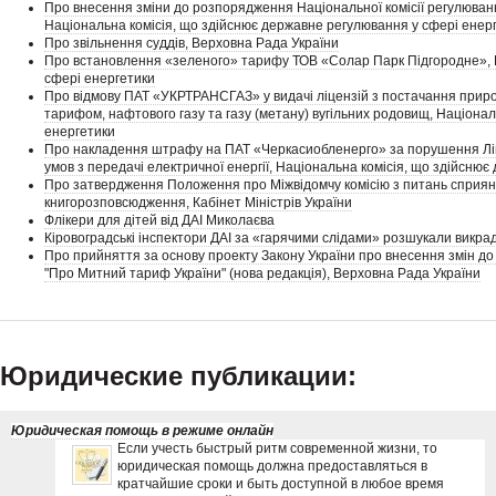
Про внесення зміни до розпорядження Національної комісії регулюванн
Національна комісія, що здійснює державне регулювання у сфері енер
Про звільнення суддів, Верховна Рада України
Про встановлення «зеленого» тарифу ТОВ «Солар Парк Підгородне», Н
сфері енергетики
Про відмову ПАТ «УКРТРАНСГАЗ» у видачі ліцензій з постачання природ
тарифом, нафтового газу та газу (метану) вугільних родовищ, Націона
енергетики
Про накладення штрафу на ПАТ «Черкасиобленерго» за порушення Ліцен
умов з передачі електричної енергії, Національна комісія, що здійсню
Про затвердження Положення про Міжвідомчу комісію з питань сприянн
книгорозповсюдження, Кабінет Міністрів України
Флікери для дітей від ДАІ Миколаєва
Кіровоградські інспектори ДАІ за «гарячими слідами» розшукали викра
Про прийняття за основу проекту Закону України про внесення змін д
"Про Митний тариф України" (нова редакція), Верховна Рада України
Юридические публикации:
Юридическая помощь в режиме онлайн
Если учесть быстрый ритм современной жизни, то
юридическая помощь должна предоставляться в
кратчайшие сроки и быть доступной в любое время