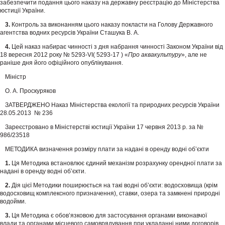
забезпечити подання цього наказу на державну реєстрацію до Міністерства
юстиції України.
3.
Контроль за виконанням цього наказу покласти на Голову Державного
агентства водних ресурсів України Сташука В. А.
4.
Цей наказ набирає чинності з дня набрання чинності Законом України від
18 вересня 2012 року № 5293-VI( 5293-17 ) «
Про аквакультуру
», але не
раніше дня його офіційного опублікування.
Міністр
О. А. Проскуряков
ЗАТВЕРДЖЕНО Наказ Міністерства екології та природних ресурсів України
28.05.2013 № 236
Зареєстровано в Міністерстві юстиції України 17 червня 2013 р. за №
986/23518
МЕТОДИКА визначення розміру плати за надані в оренду водні об’єкти
1.
Ця Методика встановлює єдиний механізм розрахунку орендної плати за
надані в оренду водні об’єкти.
2.
Дія цієї Методики поширюється на такі водні об’єкти: водосховища (крім
водосховищ комплексного призначення), ставки, озера та замкнені природні
водойми.
3.
Ця Методика є обов’язковою для застосування органами виконавчої
влади та органами місцевого самоврядування при укладанні ними договорів