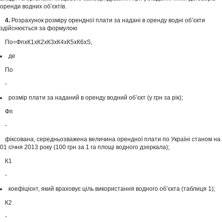
оренди водних об’єктів.
4.
Розрахунок розміру орендної плати за надані в оренду водні об’єкти
здійснюється за формулою
По=ФпхК1хК2хК3хК4хК5хК6хS,
де
По
-
розмір плати за наданий в оренду водний об’єкт (у грн за рік);
Фп
-
фіксована, середньозважена величина орендної плати по Україні станом на
01 січня 2013 року (100 грн за 1 га площі водного дзеркала);
К1
-
коефіцієнт, який враховує ціль використання водного об’єкта (таблиця 1);
К2
-