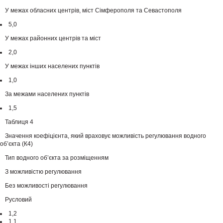
У межах обласних центрів, міст Сімферополя та Севастополя
5,0
У межах районних центрів та міст
2,0
У межах інших населених пунктів
1,0
За межами населених пунктів
1,5
Таблиця 4
Значення коефіцієнта, який враховує можливість регулювання водного
об’єкта (К4)
Тип водного об’єкта за розміщенням
З можливістю регулювання
Без можливості регулювання
Русловий
1,2
1,1