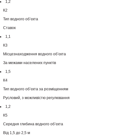
1,2
К2
Тип водного об’єкта
Ставок
1,1
К3
Місцезнаходження водного об’єкта
За межами населених пунктів
1,5
К4
Тип водного об’єкта за розміщенням
Русловий, з можливістю регулювання
1,2
К5
Середня глибина водного об’єкта
Від 1,5 до 2,5 м