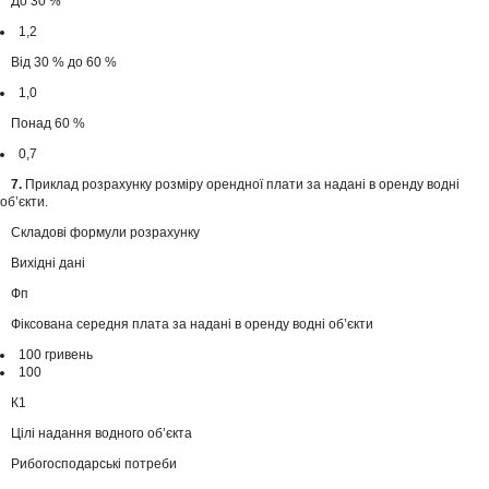
До 30 %
1,2
Від 30 % до 60 %
1,0
Понад 60 %
0,7
7.
Приклад розрахунку розміру орендної плати за надані в оренду водні
об’єкти.
Складові формули розрахунку
Вихідні дані
Фп
Фіксована середня плата за надані в оренду водні об’єкти
100 гривень
100
К1
Цілі надання водного об’єкта
Рибогосподарські потреби