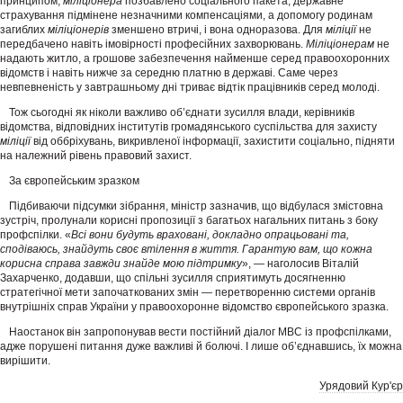
принципом;
міліціонера
позбавлено соціального пакета; державне
страхування підмінене незначними компенсаціями, а допомогу родинам
загиблих
міліціонерів
зменшено втричі, і вона одноразова. Для
міліції
не
передбачено навіть імовірності професійних захворювань.
Міліціонерам
не
надають житло, а грошове забезпечення найменше серед правоохоронних
відомств і навіть нижче за середню платню в державі. Саме через
невпевненість у завтрашньому дні триває відтік працівників серед молоді.
Тож сьогодні як ніколи важливо об’єднати зусилля влади, керівників
відомства, відповідних інститутів громадянського суспільства для захисту
міліції
від оббріхувань, викривленої інформації, захистити соціально, підняти
на належний рівень правовий захист.
За європейським зразком
Підбиваючи підсумки зібрання, міністр зазначив, що відбулася змістовна
зустріч, пролунали корисні пропозиції з багатьох нагальних питань з боку
профспілки. «
Всі вони будуть враховані, докладно опрацьовані та,
сподіваюсь, знайдуть своє втілення в життя. Гарантую вам, що кожна
корисна справа завжди знайде мою підтримку
», — наголосив Віталій
Захарченко, додавши, що спільні зусилля сприятимуть досягненню
стратегічної мети започаткованих змін — перетворенню системи органів
внутрішніх справ України у правоохоронне відомство європейського зразка.
Наостанок він запропонував вести постійний діалог МВС із профспілками,
адже порушені питання дуже важливі й болючі. І лише об’єднавшись, їх можна
вирішити.
Урядовий Кур'єр