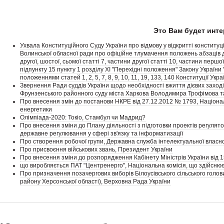
Это Вам будет инте
Ухвала Конституційного Суду України про відмову у відкритті конститу
Волинської обласної ради про офіційне тлумачення положень абзаців др
другої, шостої, сьомої статті 7, частини другої статті 10, частини першо
підпункту 15 пункту 1 розділу XI "Перехідні положення" Закону України 
положеннями статей 1, 2, 5, 7, 8, 9, 10, 11, 19, 133, 140 Конституції Ук
Звернення Ради суддів України щодо необхідності вжиття дієвих захо
Фрунзенського районного суду міста Харкова Володимира Трофімова та 
Про внесення змін до постанови НКРЕ від 27.12.2012 № 1793, Націона
енергетики
Олімпіада-2020: Токіо, Стамбул чи Мадрид?
Про внесення зміни до Плану діяльності з підготовки проектів регулято
державне регулювання у сфері зв'язку та інформатизації
Про створення робочої групи, Державна служба інтелектуальної власно
Про присвоєння військових звань, Президент України
Про внесення зміни до розпорядження Кабінету Міністрів України від 1
що виробляється ПАТ "Центренерго", Національна комісія, що здійсню
Про призначення позачергових виборів Білоусівського сільського голов
району Херсонської області), Верховна Рада України