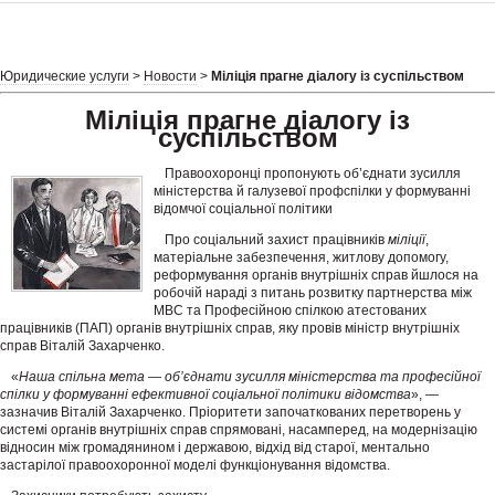
Юридические услуги
>
Новости
>
Міліція прагне діалогу із суспільством
Міліція прагне діалогу із
суспільством
Правоохоронці пропонують об’єднати зусилля
міністерства й галузевої профспілки у формуванні
відомчої соціальної політики
Про соціальний захист працівників
міліції
,
матеріальне забезпечення, житлову допомогу,
реформування органів внутрішніх справ йшлося на
робочій нараді з питань розвитку партнерства між
МВС та Професійною спілкою атестованих
працівників (ПАП) органів внутрішніх справ, яку провів міністр внутрішніх
справ Віталій Захарченко.
«
Наша спільна мета — об’єднати зусилля міністерства та професійної
спілки у формуванні ефективної соціальної політики відомства
», —
зазначив Віталій Захарченко. Пріоритети започаткованих перетворень у
системі органів внутрішніх справ спрямовані, насамперед, на модернізацію
відносин між громадянином і державою, відхід від старої, ментально
застарілої правоохоронної моделі функціонування відомства.