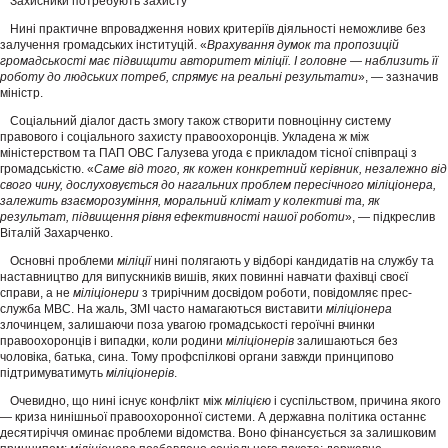
Захисники потребують захисту
Нині практичне впровадження нових критеріїв діяльності неможливе без
залучення громадських інституцій. «
Врахування думок та пропозицій
громадськості має підвищити авторитет
міліції
. І головне — наблизить її
роботу до людських потреб, спрямує на реальні результати
», — зазначив
міністр.
Соціальний діалог дасть змогу також створити повноцінну систему
правового і соціального захисту правоохоронців. Укладена ж між
міністерством та ПАП ОВС Галузева угода є прикладом тісної співпраці з
громадськістю. «
Саме від того, як кожен конкретний керівник, незалежно від
свого чину, дослуховується до нагальних проблем пересічного
міліціонера
,
залежить взаєморозуміння, моральний клімат у колективі та, як
результат, підвищення рівня ефективності нашої роботи
», — підкреслив
Віталій Захарченко.
Основні проблеми
міліції
нині полягають у відборі кандидатів на службу та
наставництво для випускників вишів, яких повинні навчати фахівці своєї
справи, а не
міліціонери
з трирічним досвідом роботи, повідомляє прес-
служба МВС. На жаль, ЗМІ часто намагаються виставити
міліціонера
злочинцем, залишаючи поза увагою громадськості героїчні вчинки
правоохоронців і випадки, коли родини
міліціонерів
залишаються без
чоловіка, батька, сина. Тому профспілкові органи завжди принципово
підтримуватимуть
міліціонерів
.
Очевидно, що нині існує конфлікт між
міліцією
і суспільством, причина якого
— криза нинішньої правоохоронної системи. А державна політика останнє
десятиріччя оминає проблеми відомства. Воно фінансується за залишковим