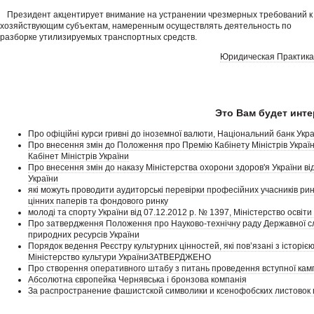
Президент акцентирует внимание на устранении чрезмерных требований к
хозяйствующим субъектам, намеренным осуществлять деятельность по
разборке утилизируемых транспортных средств.
Юридическая Практика
Это Вам будет инте
Про офіційні курси гривні до іноземної валюти, Національний банк Укр
Про внесення змін до Положення про Премію Кабінету Міністрів Україн
Кабінет Міністрів України
Про внесення змін до наказу Міністерства охорони здоров'я України ві
України
які можуть проводити аудиторські перевірки професійних учасників рин
цінних паперів та фондового ринку
молоді та спорту України від 07.12.2012 р. № 1397, Міністерство освіти 
Про затвердження Положення про Науково-технічну раду Державної служб
природних ресурсів України
Порядок ведення Реєстру культурних цінностей, які пов’язані з історіє
Міністерство культури УкраїниЗАТВЕРДЖЕНО
Про створення оперативного штабу з питань проведення вступної кампа
Абсолютна європейка Чернявська і бронзова компанія
За распространение фашистской символики и ксенофобских листовок