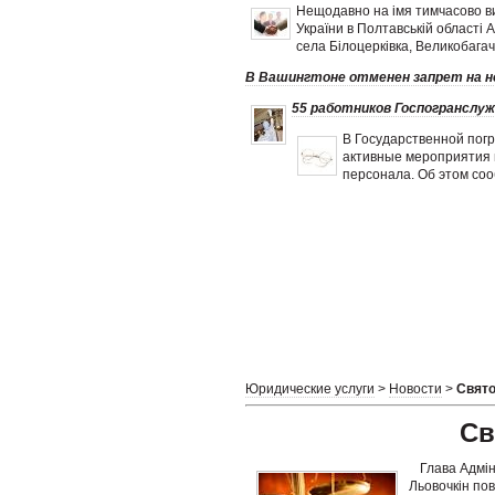
Нещодавно на імя тимчасово в
України в Полтавській області
села Білоцерківка, Великобагач
В Вашингтоне отменен запрет на н
55 работников Госпогранслуж
В Государственной пог
активные мероприятия
персонала. Об этом со
Юридические услуги
>
Новости
>
Свято
Св
Глава Адмін
Льовочкін пов