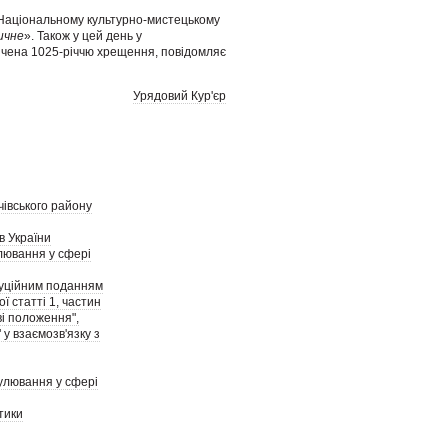
 Національному культурно-мистецькому
ичне
». Також у цей день у
вячена 1025-річчю хрещення, повідомляє
Урядовий Кур'єр
чівського району
в України
лювання у сфері
итуційним поданням
 статті 1, частин
еві положення",
 у взаємозв'язку з
гулювання у сфері
тики