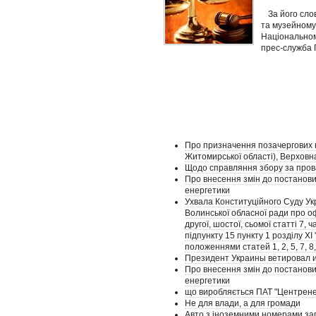
За його сло
та музейному
Національном
прес-служба 
Про призначення позачергових в
Житомирської області), Верховн
Щодо справляння збору за провад
Про внесення змін до постанови
енергетики
Ухвала Конституційного Суду Укр
Волинської обласної ради про оф
другої, шостої, сьомої статті 7, 
підпункту 15 пункту 1 розділу X
положеннями статей 1, 2, 5, 7, 8,
Президент Украины ветировал и
Про внесення змін до постанови
енергетики
що виробляється ПАТ "Центренер
Не для влади, а для громади
Авто з іноземними номерами заг