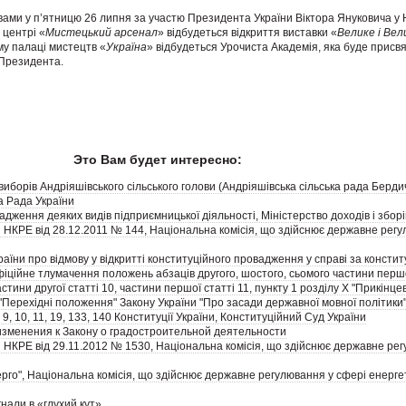
вами у п’ятницю 26 липня за участю Президента України Віктора Януковича у
 центрі «
Мистецький арсенал
» відбудеться відкриття виставки «
Велике і Вел
у палаці мистецтв «
Україна
» відбудеться Урочиста Академія, яка буде прис
Президента.
Это Вам будет интересно:
иборів Андріяшівського сільського голови (Андріяшівська сільська рада Берди
а Рада України
ження деяких видів підприємницької діяльності, Міністерство доходів і зборі
 НКРЕ від 28.12.2011 № 144, Національна комісія, що здійснює державне регу
аїни про відмову у відкритті конституційного провадження у справі за конст
іційне тлумачення положень абзаців другого, шостого, сьомого частини першої
частини другої статті 10, частини першої статті 11, пункту 1 розділу X "Прикінц
I "Перехідні положення" Закону України "Про засади державної мовної політики"
 9, 10, 11, 19, 133, 140 Конституції України, Конституційний Суд України
зменения к Закону о градостроительной деятельности
 НКРЕ від 29.11.2012 № 1530, Національна комісія, що здійснює державне ре
го", Національна комісія, що здійснює державне регулювання у сфері енерге
нали в «глухий кут»