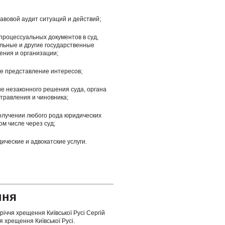
авовой аудит ситуаций и действий;
процессуальных документов в суд,
льные и другие государственные
ения и организации;
е представление интересов;
 незаконного решения суда, органа
травления и чиновника;
олучении любого рода юридических
ом числе через суд;
ические и адвокатские услуги.
ння
річчя хрещення Київської Русі Сергій
я хрещення Київської Русі.