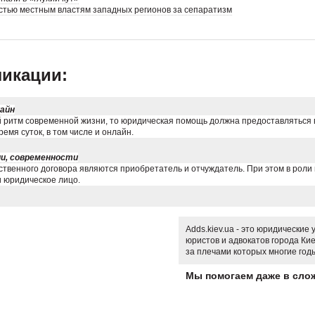
стью местным властям западных регионов за сепаратизм
икации:
лайн
 ритм современной жизни, то юридическая помощь должна предоставляться 
емя суток, в том числе и онлайн.
и, современности
твенного договора являются приобретатель и отчуждатель. При этом в роли
и юридическое лицо.
Adds.kiev.ua - это юридические
юристов и адвокатов города Кие
за плечами которых многие год
Мы помогаем даже в слож