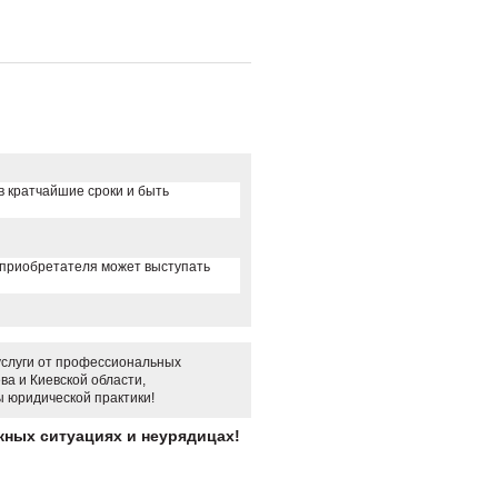
в кратчайшие сроки и быть
 приобретателя может выступать
 услуги от профессиональных
ва и Киевской области,
ы юридической практики!
ных ситуациях и неурядицах!