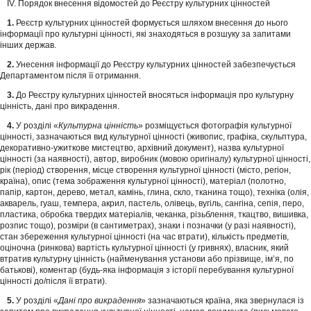
ІV. Порядок внесення відомостей до Реєстру культурних цінностей
1.
Реєстр культурних цінностей формується шляхом внесення до нього
інформації про культурні цінності, які знаходяться в розшуку за запитами
інших держав.
2.
Унесення інформації до Реєстру культурних цінностей забезпечується
Департаментом після її отримання.
3.
До Реєстру культурних цінностей вносяться інформація про культурну
цінність, дані про викрадення.
4.
У розділі «
Культурна цінність
» розміщується фотографія культурної
цінності, зазначаються вид культурної цінності (живопис, графіка, скульптура,
декоративно-ужиткове мистецтво, архівний документ), назва культурної
цінності (за наявності), автор, виробник (мовою оригіналу) культурної цінності,
рік (період) створення, місце створення культурної цінності (місто, регіон,
країна), опис (тема зображення культурної цінності), матеріал (полотно,
папір, картон, дерево, метал, камінь, глина, скло, тканина тощо), техніка (олія,
акварель, гуаш, темпера, акрил, пастель, олівець, вугіль, сангіна, сепія, перо,
пластика, обробка твердих матеріалів, чеканка, різьблення, ткацтво, вишивка,
розпис тощо), розміри (в сантиметрах), знаки і позначки (у разі наявності),
стан збереження культурної цінності (на час втрати), кількість предметів,
оціночна (ринкова) вартість культурної цінності (у гривнях), власник, який
втратив культурну цінність (найменування установи або прізвище, ім’я, по
батькові), коментар (будь-яка інформація з історії перебування культурної
цінності до/після її втрати).
5.
У розділі «
Дані про викрадення
» зазначаються країна, яка звернулася із