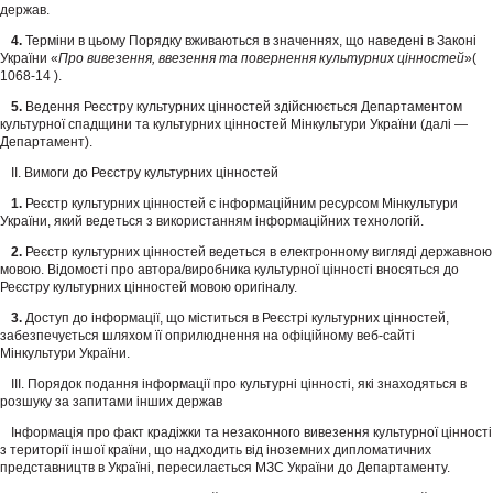
держав.
4.
Терміни в цьому Порядку вживаються в значеннях, що наведені в Законі
України «
Про вивезення, ввезення та повернення культурних цінностей
»(
1068-14 ).
5.
Ведення Реєстру культурних цінностей здійснюється Департаментом
культурної спадщини та культурних цінностей Мінкультури України (далі —
Департамент).
ІІ. Вимоги до Реєстру культурних цінностей
1.
Реєстр культурних цінностей є інформаційним ресурсом Мінкультури
України, який ведеться з використанням інформаційних технологій.
2.
Реєстр культурних цінностей ведеться в електронному вигляді державною
мовою. Відомості про автора/виробника культурної цінності вносяться до
Реєстру культурних цінностей мовою оригіналу.
3.
Доступ до інформації, що міститься в Реєстрі культурних цінностей,
забезпечується шляхом її оприлюднення на офіційному веб-сайті
Мінкультури України.
ІІІ. Порядок подання інформації про культурні цінності, які знаходяться в
розшуку за запитами інших держав
Інформація про факт крадіжки та незаконного вивезення культурної цінності
з території іншої країни, що надходить від іноземних дипломатичних
представництв в Україні, пересилається МЗС України до Департаменту.