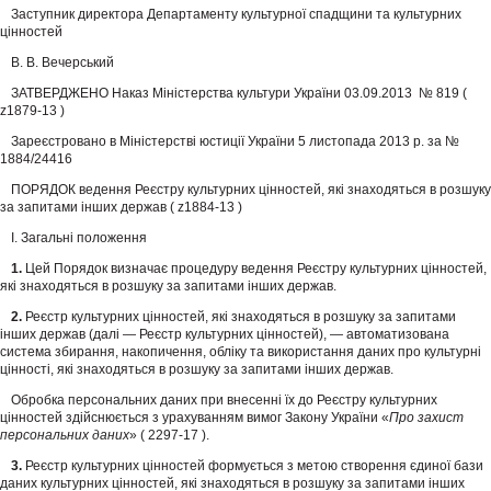
Заступник директора Департаменту культурної спадщини та культурних
цінностей
В. В. Вечерський
ЗАТВЕРДЖЕНО Наказ Міністерства культури України 03.09.2013 № 819 (
z1879-13 )
Зареєстровано в Міністерстві юстиції України 5 листопада 2013 р. за №
1884/24416
ПОРЯДОК ведення Реєстру культурних цінностей, які знаходяться в розшуку
за запитами інших держав ( z1884-13 )
І. Загальні положення
1.
Цей Порядок визначає процедуру ведення Реєстру культурних цінностей,
які знаходяться в розшуку за запитами інших держав.
2.
Реєстр культурних цінностей, які знаходяться в розшуку за запитами
інших держав (далі — Реєстр культурних цінностей), — автоматизована
система збирання, накопичення, обліку та використання даних про культурні
цінності, які знаходяться в розшуку за запитами інших держав.
Обробка персональних даних при внесенні їх до Реєстру культурних
цінностей здійснюється з урахуванням вимог Закону України «
Про захист
персональних даних
» ( 2297-17 ).
3.
Реєстр культурних цінностей формується з метою створення єдиної бази
даних культурних цінностей, які знаходяться в розшуку за запитами інших