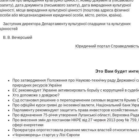
запитом про викрадення культурної цінності, номер документа (письмового
запиту), дата документа (письмового запиту), дата викрадення культурної
цінності, місце викрадення культурної цінності (поштова адреса фізичної
особи або місцезнаходження юридичної особи, місто, регіон, країна).
Заступник директора Департаменту культурної спадщини та культурних
цінностей
В. В. Вечерський
Юридичний портал Справедливість
Это Вам будет инте
Про затвердження Положення про Науково-технічну раду Державної служб
природних ресурсів України
ЕС рекомендует Украине активизировать борьбу с коррупцией в судеб
Хто допоможе з довідкою?
Суд остановил решение о переподчинении силовых ведомств Крыма С
Про офіційні курси гривні до іноземної валюти, Національний банк Укр
Парламенту рекомендуют защитить права инвесторов хозяйственных
Про відзначення 75-річчя утворення Луганської області, Верховна Рада
Про внесення змін до постанови НКРЕ від 27 червня 2013 року № 759,
сфері енергетики
Прокуратура опротестовала решение местных властей относительно
«Чорноморець» стартує у Лізі Європи