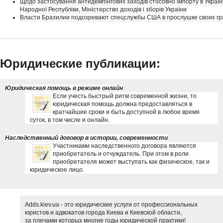
Щодо застосування антидемпінгових заходів стосовно імпорту в Україн
Народної Республіки, Міністерство доходів і зборів України
Власти Бразилии подозревают спецслужбы США в прослушке своих г
Юридические публикации:
Юридическая помощь в режиме онлайн
Если учесть быстрый ритм современной жизни, то
юридическая помощь должна предоставляться в
кратчайшие сроки и быть доступной в любое время
суток, в том числе и онлайн.
Наследственный договор в истории, современности
Участниками наследственного договора являются
приобретатель и отчуждатель. При этом в роли
приобретателя может выступать как физическое, так и
юридическое лицо.
Adds.kiev.ua - это юридические услуги от профессиональных
юристов и адвокатов города Киева и Киевской области,
за плечами которых многие годы юридической практики!