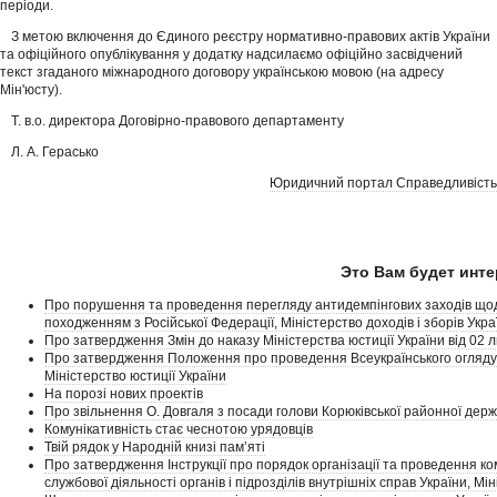
періоди.
З метою включення до Єдиного реєстру нормативно-правових актів України
та офіційного опублікування у додатку надсилаємо офіційно засвідчений
текст згаданого міжнародного договору українською мовою (на адресу
Мін'юсту).
Т. в.о. директора Договірно-правового департаменту
Л. А. Герасько
Юридичний портал Справедливість
Это Вам будет инте
Про порушення та проведення перегляду антидемпінгових заходів щодо 
походженням з Російської Федерації, Міністерство доходів і зборів Укра
Про затвердження Змін до наказу Міністерства юстиції України від 02 л
Про затвердження Положення про проведення Всеукраїнського огляду-ко
Міністерство юстиції України
На порозі нових проектів
Про звільнення О. Довгаля з посади голови Корюківської районної держа
Комунікативність стає чеснотою урядовців
Твій рядок у Народній книзі пам’яті
Про затвердження Інструкції про порядок організації та проведення ко
службової діяльності органів і підрозділів внутрішніх справ України, Мі