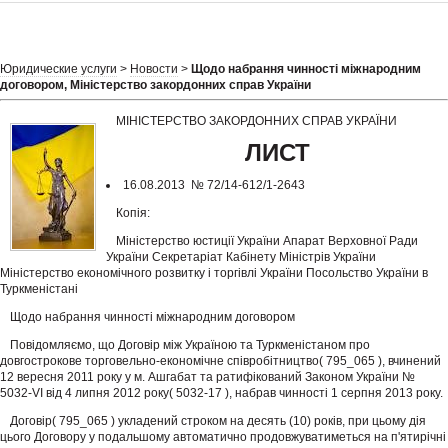
Юридические услуги
>
Новости
>
Щодо набрання чинності міжнародним
договором, Міністерство закордонних справ України
МІНІСТЕРСТВО ЗАКОРДОННИХ СПРАВ УКРАЇНИ
ЛИСТ
16.08.2013 № 72/14-612/1-2643
Копія:
Міністерство юстиції України Апарат Верховної Ради
України Секретаріат Кабінету Міністрів України
Міністерство економічного розвитку і торгівлі України Посольство України в
Туркменістані
Щодо набрання чинності міжнародним договором
Повідомляємо, що Договір між Україною та Туркменістаном про
довгострокове торговельно-економічне співробітництво( 795_065 ), вчинений
12 вересня 2011 року у м. Ашгабат та ратифікований Законом України №
5032-VI від 4 липня 2012 року( 5032-17 ), набрав чинності 1 серпня 2013 року.
Договір( 795_065 ) укладений строком на десять (10) років, при цьому дія
цього Договору у подальшому автоматично продовжуватиметься на п'ятирічні