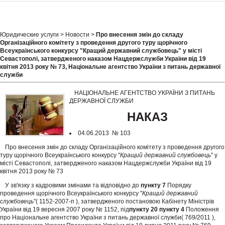
Юридические услуги
>
Новости
>
Про внесення змін до складу
Організаційного комітету з проведення другого туру щорічного
Всеукраїнського конкурсу "Кращий державний службовець" у місті
Севастополі, затвердженого наказом Нацдержслужби України від 19
квітня 2013 року № 73, Національне агентство України з питань державної
служби
НАЦІОНАЛЬНЕ АГЕНТСТВО УКРАЇНИ З ПИТАНЬ
ДЕРЖАВНОЇ СЛУЖБИ
НАКАЗ
04.06.2013 № 103
Про внесення змін до складу Організаційного комітету з проведення другого
туру щорічного Всеукраїнського конкурсу "
Кращий державний службовець
" у
місті Севастополі, затвердженого наказом Нацдержслужби України від 19
квітня 2013 року № 73
У зв'язку з кадровими змінами та відповідно до
пункту 7
Порядку
проведення щорічного Всеукраїнського конкурсу "
Кращий державний
службовець
"( 1152-2007-п ), затвердженого постановою Кабінету Міністрів
України від 19 вересня 2007 року № 1152, під
пункту 20
пункту 4
Положення
про Національне агентство України з питань державної служби( 769/2011 ),