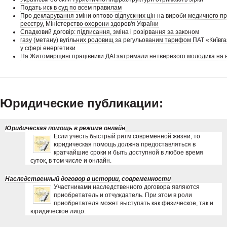
Подать иск в суд по всем правилам
Про декларування зміни оптово-відпускних цін на вироби медичного пр
реєстру, Міністерство охорони здоров'я України
Спадковий договір: підписання, зміна і розірвання за законом
газу (метану) вугільних родовищ за регульованим тарифом ПАТ «Київга
у сфері енергетики
На Житомирщині працівники ДАІ затримали нетверезого молодика на в
Юридические публикации:
Юридическая помощь в режиме онлайн
Если учесть быстрый ритм современной жизни, то
юридическая помощь должна предоставляться в
кратчайшие сроки и быть доступной в любое время
суток, в том числе и онлайн.
Наследственный договор в истории, современности
Участниками наследственного договора являются
приобретатель и отчуждатель. При этом в роли
приобретателя может выступать как физическое, так и
юридическое лицо.