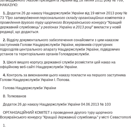
затвердженого Указом Президента України від 18 липня 2011 року № 769,
НАКАЗУЮ:
1.
Додаток 26 до наказу Нацдержслужби України від 19 квітня 2013 року №
73 "
Про затвердження персонального складу організаційних комітетів з
проведення другого туру щорічного Всеукраїнського конкурсу
"Кращий
державний службовець"
у регіонах України в 2013 році
" викласти у новій
редакції, що додається.
2.
Відділу документального забезпечення ознайомити з цим наказом
заступників Голови Нацдержслужби України, керівників структурних
підрозділів центрального апарату Нацдержслужби України, підвідомчих
установ та територіальних органів Головдержслужби.
3.
Школі вищого корпусу державної служби розмістити цей наказ на
офіційному веб-сайті Нацдержслужби України.
4.
Контроль за виконанням цього наказу покласти на першого заступника
Голови Нацдержслужби України І. Попова.
Голова Нацдержслужби України
В. Толкованов
Додаток 26 до наказу Нацдержслужби України 04.06.2013 № 103
ОРГАНІЗАЦІЙНИЙ КОМІТЕТ з проведення другого туру щорічного
Всеукраїнського конкурсу "
Кращий державний службовець
" у місті Севастополі
1.