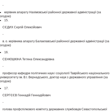
-
керівник апарату Нахімовської районної державної адміністрації (за
згодою)
15.
СЄДИХ Сергій Олексійович
-
в. о. керівника апарату Балаклавської районної державної адміністрації (за
згодою)
16.
СЕНЮШКІНА Тетяна Олександрівна
-
професор кафедри політичних наук і соціології Таврійського національного
університету ім. В.І. Вернадського, доктор наук з державного управління (за
згодою)
17.
СЕРГЄЄВ Геннадій Геннадійович
-
голова профспілкового комітету державних службовців Севастопольської