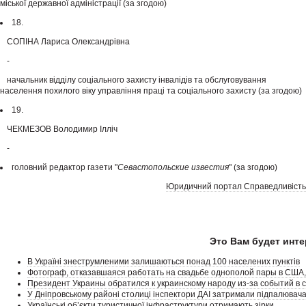
міської державної адміністрації (за згодою)
18.
СОПІНА Лариса Олександрівна
-
начальник відділу соціального захисту інвалідів та обслуговування
населення похилого віку управління праці та соціального захисту (за згодою)
19.
ЧЕКМЕЗОВ Володимир Ілліч
-
головний редактор газети "
Севастопольские известия
" (за згодою)
Юридичний портал Справедливість
Это Вам будет инте
В Україні знеструмленими залишаються понад 100 населених пунктів
Фотограф, отказавшаяся работать на свадьбе однополой пары в США,
Президент Украины обратился к украинскому народу из-за событий в 
У Дніпровському районі столиці інспектори ДАІ затримали підпалювач
Українські об’єкти туристичної інфраструктури отримають зірки