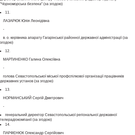
"
Чорноморська безпека
" (за згодою)
11.
ЛАЗАРЮК Юлія Леонідівна
-
в. о. керівника апарату Гагарінської районної державної адміністрації (за
згодою)
12.
МАРТИНЕНКО Галина Олексіївна
-
голова Севастопольської міської профспілкової організації працівників
державних установ (за згодою)
13.
НОРМАНСЬКИЙ Сергій Дмитрович
-
генеральний директор Севастопольської регіональної державної
телерадіокомпанії (за згодою)
14.
ПАРФЕНЮК Олександр Сергійович