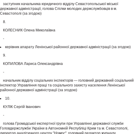
заступник начальника юридичного відділу Севастопольської міської
державної адміністрації, голова Спілки молодих держслужбовців в м.
Севастополі (за згодою)
8.
КОЛЕСНИК Олена Миколаївна
-
керівник апарату Ленінської районної державної адміністрації (за згодою)
9.
КОПИЛОВА Лариса Олександрівна
-
начальник відділу соціальних інспекторів — головний державний соціальний
інспектор Управління праці та соціального захисту населення Ленінської
районної державної адміністрації (за згодою)
10.
КУЛІК Сергій Іванович
-
голова Громадської експертної групи при Управлінні державної служби
Головдержслужби України в Автономній Республіці Крим та м. Севастополі,
директор аналітичного центру "
Номос
", головний редактор журналу