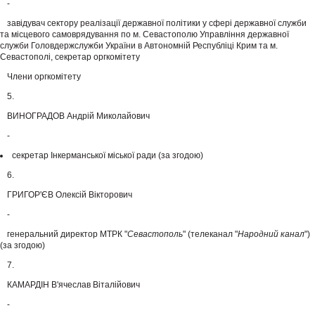
-
завідувач сектору реалізації державної політики у сфері державної служби
та місцевого самоврядування по м. Севастополю Управління державної
служби Головдержслужби України в Автономній Республіці Крим та м.
Севастополі, секретар оргкомітету
Члени оргкомітету
5.
ВИНОГРАДОВ Андрій Миколайович
-
секретар Інкерманської міської ради (за згодою)
6.
ГРИГОР'ЄВ Олексій Вікторович
-
генеральний директор МТРК "
Севастополь
" (телеканал "
Народний канал
")
(за згодою)
7.
КАМАРДІН В'ячеслав Віталійович
-