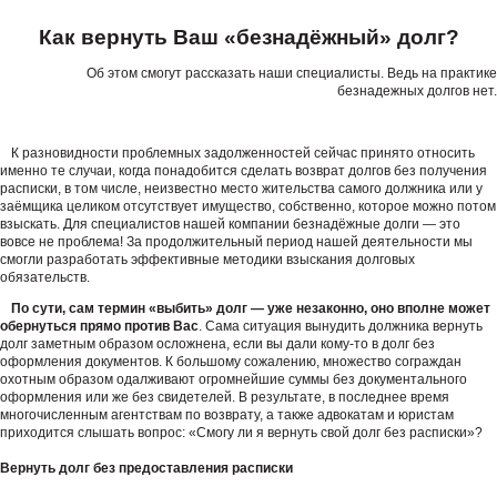
Как вернуть Ваш «безнадёжный» долг?
Об этом смогут рассказать наши специалисты. Ведь на практике
безнадежных долгов нет.
К разновидности проблемных задолженностей сейчас принято относить
именно те случаи, когда понадобится сделать возврат долгов без получения
расписки, в том числе, неизвестно место жительства самого должника или у
заёмщика целиком отсутствует имущество, собственно, которое можно потом
взыскать. Для специалистов нашей компании безнадёжные долги — это
вовсе не проблема! За продолжительный период нашей деятельности мы
смогли разработать эффективные методики взыскания долговых
обязательств.
По сути, сам термин «выбить» долг — уже незаконно, оно вполне может
обернуться прямо против Вас
. Сама ситуация вынудить должника вернуть
долг заметным образом осложнена, если вы дали кому-то в долг без
оформления документов. К большому сожалению, множество сограждан
охотным образом одалживают огромнейшие суммы без документального
оформления или же без свидетелей. В результате, в последнее время
многочисленным агентствам по возврату, а также адвокатам и юристам
приходится слышать вопрос: «Смогу ли я вернуть свой долг без расписки»?
Вернуть долг без предоставления расписки