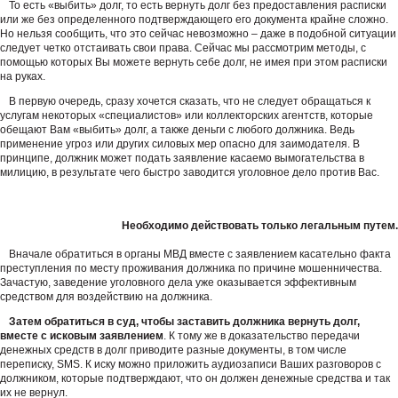
То есть «выбить» долг, то есть вернуть долг без предоставления расписки
или же без определенного подтверждающего его документа крайне сложно.
Но нельзя сообщить, что это сейчас невозможно – даже в подобной ситуации
следует четко отстаивать свои права. Сейчас мы рассмотрим методы, с
помощью которых Вы можете вернуть себе долг, не имея при этом расписки
на руках.
В первую очередь, сразу хочется сказать, что не следует обращаться к
услугам некоторых «специалистов» или коллекторских агентств, которые
обещают Вам «выбить» долг, а также деньги с любого должника. Ведь
применение угроз или других силовых мер опасно для заимодателя. В
принципе, должник может подать заявление касаемо вымогательства в
милицию, в результате чего быстро заводится уголовное дело против Вас.
Необходимо действовать только легальным путем.
Вначале обратиться в органы МВД вместе с заявлением касательно факта
преступления по месту проживания должника по причине мошенничества.
Зачастую, заведение уголовного дела уже оказывается эффективным
средством для воздействию на должника.
Затем обратиться в суд, чтобы заставить должника вернуть долг,
вместе с исковым заявлением
. К тому же в доказательство передачи
денежных средств в долг приводите разные документы, в том числе
переписку, SMS. К иску можно приложить аудиозаписи Ваших разговоров с
должником, которые подтверждают, что он должен денежные средства и так
их не вернул.